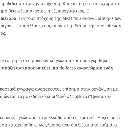
προδίδει αυτήν την στόχευση. Και επειδή ό,τι απευχόμαστε
τημα θεωρείται ακραίος, ή εξωπραγματικός.
Ο
αδιέξοδα.
Για τους στόχους της ΜΚΟ που αναγνωρίσθηκε δεν
ριγράφει και άλλους τους υπονοεί η ίδια με την ανακοίνωση
ός.
ρεται ρητά στη μακεδονική γλώσσα και που εγκρίθηκε
η πράξη αντιπροσωπεύει μια de facto αναγνώριση ενός
 δικαστικά έγγραφα αναφέρονται επίσημα στην οργάνωση με
οιώντας το μακεδονικό κυριλλικό αλφάβητο (“Центар за
δονικής γλώσσας στην Ελλάδα από τις κρατικές Αρχές μετά
ώσσα καταχωρήθηκε ως γλώσσα που ομιλείται από τμήματα