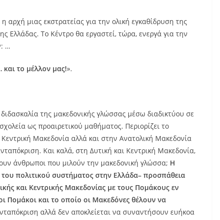
ά η αρχή μιας εκστρατείας για την ολική εγκαθίδρυση της
ς Ελλάδας. Το Κέντρο θα εργαστεί, τώρα, ενεργά για την
: …
 και το μέλλον μας!
».
 διδασκαλία της μακεδονικής γλώσσας μέσω διαδικτύου σε
 σχολεία ως προαιρετικού μαθήματος. Περιορίζει το
ι Κεντρική Μακεδονία αλλά και στην Ανατολική Μακεδονία
ανταπόκριση. Και καλά, στη Δυτική και Κεντρική Μακεδονία,
ουν άνθρωποι που μιλούν την μακεδονική γλώσσα;
Η
η του πολιτικού συστήματος στην Ελλάδα– προσπάθεια
τικής και Κεντρικής Μακεδονίας με τους Πομάκους εν
οι Πομάκοι και το οποίο οι Μακεδόνες θέλουν να
 ανταπόκριση αλλά δεν αποκλείεται να συναντήσουν ευήκοα