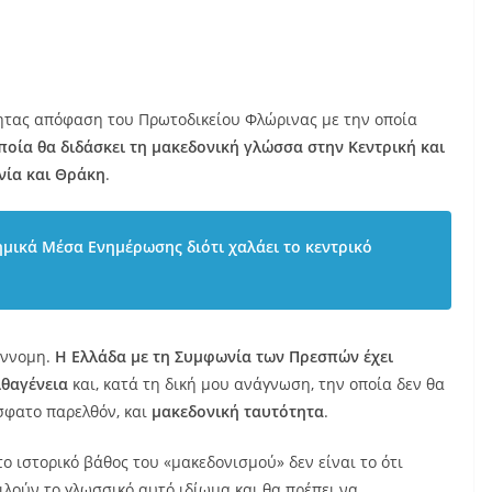
τητας απόφαση του Πρωτοδικείου Φλώρινας με την οποία
ία θα διδάσκει τη μακεδονική γλώσσα στην Κεντρική και
νία και Θράκη
.
μικά Μέσα Ενημέρωσης διότι χαλάει το κεντρικό
ύννομη.
Η Ελλάδα με τη Συμφωνία των Πρεσπών έχει
ιθαγένεια
και, κατά τη δική μου ανάγνωση, την οποία δεν θα
όσφατο παρελθόν, και
μακεδονική ταυτότητα
.
 ιστορικό βάθος του «μακεδονισμού» δεν είναι το ότι
λούν το γλωσσικό αυτό ιδίωμα και θα πρέπει να