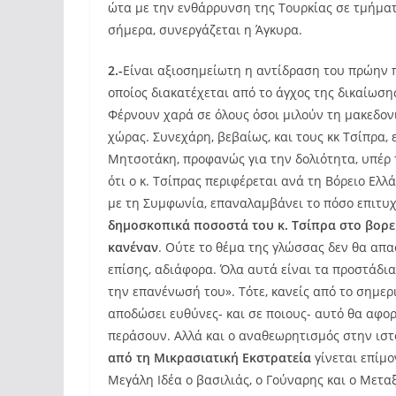
ώτα με την ενθάρρυνση της Τουρκίας σε τμήματ
σήμερα, συνεργάζεται η Άγκυρα.
2.-
Είναι αξιοσημείωτη η αντίδραση του πρώην
οποίος διακατέχεται από το άγχος της δικαίωσης
Φέρνουν χαρά σε όλους όσοι μιλούν τη μακεδον
χώρας. Συνεχάρη, βεβαίως, και τους κκ Τσίπρα
Μητσοτάκη, προφανώς για την δολιότητα, υπέρ 
ότι ο κ. Τσίπρας περιφέρεται ανά τη Βόρειο Ελ
με τη Συμφωνία, επαναλαμβάνει το πόσο επιτυχη
δημοσκοπικά ποσοστά του κ. Τσίπρα στο βορε
κανέναν
. Ούτε το θέμα της γλώσσας δεν θα απα
επίσης, αδιάφορα. Όλα αυτά είναι τα προστάδια
την επανένωσή του». Τότε, κανείς από το σημερ
αποδώσει ευθύνες- και σε ποιους- αυτό θα αφο
περάσουν. Αλλά και ο αναθεωρητισμός στην ισ
από τη Μικρασιατική Εκστρατεία
γίνεται επίμ
Μεγάλη Ιδέα ο βασιλιάς, ο Γούναρης και ο Μεταξ