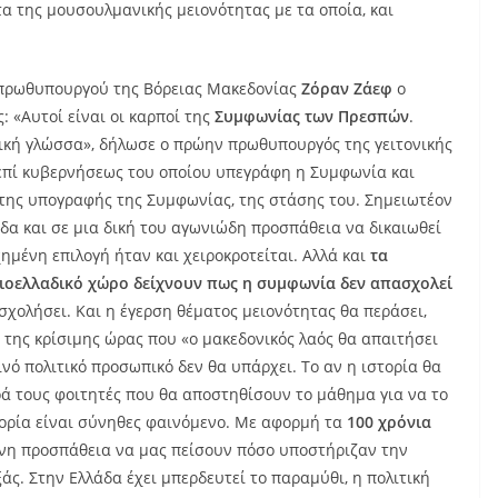
α της μουσουλμανικής μειονότητας με τα οποία, και
 πρωθυπουργού της Βόρειας Μακεδονίας
Ζόραν Ζάεφ
ο
: «Αυτοί είναι οι καρποί της
Συμφωνίας των Πρεσπών
.
ική γλώσσα», δήλωσε ο πρώην πρωθυπουργός της γειτονικής
, επί κυβερνήσεως του οποίου υπεγράφη η Συμφωνία και
της υπογραφής της Συμφωνίας, της στάσης του. Σημειωτέον
λάδα και σε μια δική του αγωνιώδη προσπάθεια να δικαιωθεί
μένη επιλογή ήταν και χειροκροτείται. Αλλά και
τα
ιοελλαδικό χώρο δείχνουν πως η συμφωνία δεν απασχολεί
σχολήσει. Και η έγερση θέματος μειονότητας θα περάσει,
 της κρίσιμης ώρας που «ο μακεδονικός λαός θα απαιτήσει
ινό πολιτικό προσωπικό δεν θα υπάρχει. Το αν η ιστορία θα
ρά τους φοιτητές που θα αποστηθίσουν το μάθημα για να το
τορία είναι σύνηθες φαινόμενο. Με αφορμή τα
100 χρόνια
ονη προσπάθεια να μας πείσουν πόσο υποστήριζαν την
άς. Στην Ελλάδα έχει μπερδευτεί το παραμύθι, η πολιτική