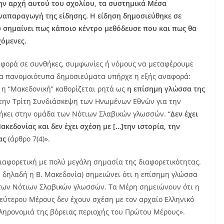
ην αρχή αυτού του σχολίου, τα συστημικά Μέσα
απαραγωγή της είδησης. Η είδηση δημοσιεύθηκε σε
υ σημαίνει πως κάποιο κέντρο μεθόδευσε που και πως θα
χόμενες.
ναφορά σε συνθήκες, συμφωνίες ή νόμους να μεταφέρουμε
τα πανομοιότυπα δημοσιεύματα υπήρχε η εξής αναφορά:
 η “Μακεδονική” καθορίζεται ρητά ως
η επίσημη γλώσσα της
την Τρίτη Συνδιάσκεψη των Ηνωμένων Εθνών για την
κει στην ομάδα των Νότιων Σλαβικών γλωσσών. “
Δεν έχει
κεδονίας και δεν έχει σχέση με […]την ιστορία, την
ας
(άρθρο 7(4)».
διαφορετική με πολύ μεγάλη σημασία της διαφορετικότητας.
σσ. δηλαδή η Β. Μακεδονία) σημειώνει ότι η επίσημη γλώσσα
 των Νότιων Σλαβικών γλωσσών. Τα Μέρη σημειώνουν ότι η
εύτερου Μέρους δεν έχουν σχέση με τον αρχαίο Ελληνικό
 κληρονομιά της βόρειας περιοχής του Πρώτου Μέρους».