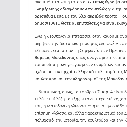
σκοπιμότητα και η ιστορία.
3.- Όπως έγραψα στ
Ενημέρωσης αδιαφόρησαν παντελώς για την αν
ορισμένα μέσα με τον ίδιο ακριβώς τρόπο. Πο
δημοσιευθεί, ώστε οι επιπτώσεις να είναι ελεγ
Ενώ η δεοντολογία επιτάσσει, όταν κάνουμε α
ακριβώς την διατύπωση που μας ενδιαφέρει, σ
«Σημειώνεται ότι με τη Συμφωνία των Πρεσπών
Βόρειας Μακεδονίας
όπως αναγνωρίστηκε από 
τυποποίηση των γεωγραφικών ονομάτων και ανή
σχέση με τον αρχαίο ελληνικό πολιτισμό της Μα
κουλτούρα και την κληρονομιά” της Μακεδονί
Η διατύπωση, όμως, του άρθρου 7 παρ. 4 είναι 
Τι λέει; Επί λέξη τα εξής: «Το Δεύτερο Μέρος (
του, η Μακεδονική γλώσσα, ανήκει στην ομάδα
επίσημη γλώσσα και άλλα χαρακτηριστικά του Δ
πολιτισμό, την ιστορία, την κουλτούρα και την