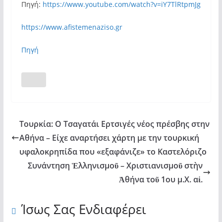
Πηγή:
https://www.youtube.com/watch?v=iY7TlRtpmJg
https://www.afistemenaziso.gr
Πηγή
Τουρκία: Ο Τσαγατάι Ερτσιγές νέος πρέσβης στην
Αθήνα – Είχε αναρτήσει χάρτη με την τουρκική
υφαλοκρηπίδα που «εξαφάνιζε» το Καστελόριζο
Συνάντηση Ἑλληνισμοῦ – Χριστιανισμοῦ στὴν
Ἀθήνα τοῦ 1ου μ.Χ. αἰ.
Ίσως Σας Ενδιαφέρει