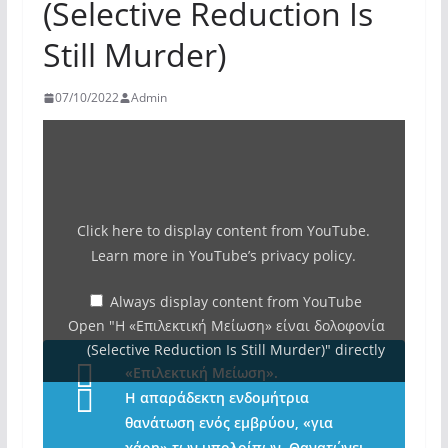
(Selective Reduction Is
Still Murder)
07/10/2022
Admin
Display
"Η
«Επιλεκτική
Μείωση»
Click here to display content from YouTube.
είναι
Learn more in
YouTube’s privacy policy
.
δολοφονία
(Selective
Always display content from YouTube
Open "Η «Επιλεκτική Μείωση» είναι δολοφονία
Reduction
(Selective Reduction Is Still Murder)" directly
Is
«Επιλεκτική Μείωση».
Still
Η απαράδεκτη ενδομήτρια
Murder)"
θανάτωση ενός εμβρύου, «για
from
χάρη» των υπολοίπων. Θανατώνει