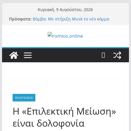
Μετάβαση
Κυριακή, 9 Αυγούστου, 2026
σε
Πρόσφατα:
Βόμβα: Με στήριξη Musk το νέο κόμμα
περιεχόμενο
Κασιδιάρη – Οι ένοικοι του Μαξίμου σε
πανικό, πατριωτικό τσουνάμι σαρώνει την
Ελλάδα
Α.Φάουτσι: Στις ΗΠΑ τον συνέλαβαν για τα
εγκλήματά του στην πανδημία – Στην Ελλάδα
τον έκαναν μέλος της Ακαδημίας Αθηνών!
Οι ρυθμιστές – Σαμαράς και Κασιδιάρης θα
πάρουν αθροιστικά 15%… προκαλούν δίνη
στο σύστημα και η συνεργασία με Le Pen
Και πάλι περί στελεχών….
«Ελπίδα για Δημοκρατία» σε ΜΜΕ: «Στόχος
είναι το Κίνημα της Μ.Καρυστιανού και όχι
το διεφθαρμένο σύστημα εξουσίας»
ΠΟΛΙΤΙΣΜΟΣ
Η «Επιλεκτική Μείωση»
είναι δολοφονία